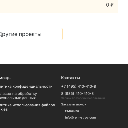
0
₽
Другие проекты
мощь
Контакты
литика конфиденциальности
+7 (495) 410-410-8
гласие на обработку
8 (985) 410-410-8
рсональных данных
Звонок по России бесплатный
Заказать звонок
литика использования файлов
kies
г.Москва
info@rem-stroy.com