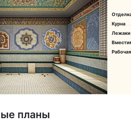
Отделк
Курна
Лежаки
Вмести
Рабоча
ные планы