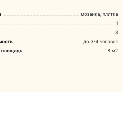
а
мозаика, плитка
1
3
мость
до 3-4 человек
я площадь
8 м2