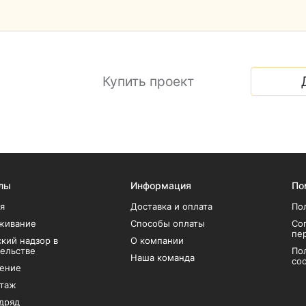
лы
Информация
По
я
Доставка и оплата
По
живание
Способы оплаты
Со
пе
кий надзор в
О компании
тельстве
По
Наша команда
coo
ение
таж
дряд