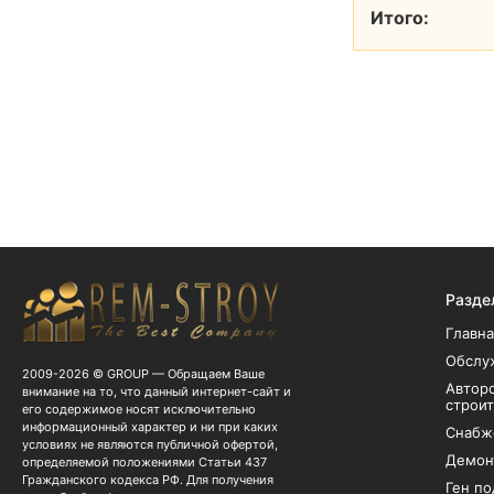
Итого:
Разде
Главна
Обслу
2009-2026 © GROUP — Обращаем Ваше
Авторс
внимание на то, что данный интернет-сайт и
строи
его содержимое носят исключительно
информационный характер и ни при каких
Снабж
условиях не являются публичной офертой,
Демон
определяемой положениями Статьи 437
Гражданского кодекса РФ. Для получения
Ген по