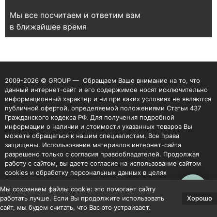
Мы все посчитаем и ответим вам
в ближайшее время
2009-2026 © GROUP — Обращаем Ваше внимание на то, что
данный интернет-сайт и его содержимое носят исключительно
информационный характер и ни при каких условиях не являются
публичной офертой, определяемой положениями Статьи 437
Гражданского кодекса РФ. Для получения подробной
информации о наличии и стоимости указанных товаров Вы
можете обращаться к нашим специалистам. Все права
защищены. Использование материалов интернет-сайта
разрешено только с согласия правообладателей. Продолжая
работу с сайтом, вы даете согласие на использование сайтом
cookies и обработку персональных данных в целях
функционирования сайта, проведения ретаргетинга,
Мы сохраняем файлы cookie: это помогает сайту
статистических исследований, улучшения сервиса и
Хорошо
работать лучше. Если Вы продолжите использовать
предоставления релевантной рекламной информации на основе
сайт, мы будем считать, что Вас это устраивает.
ваших предпочтений и интересов.