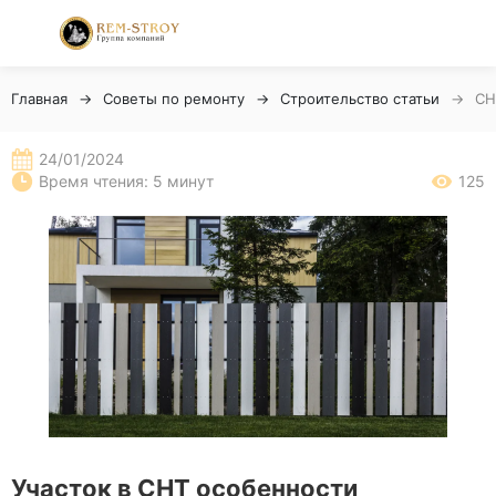
Главная
Советы по ремонту
Строительство статьи
СН
24/01/2024
Время чтения: 5 минут
125
Участок в СНТ особенности