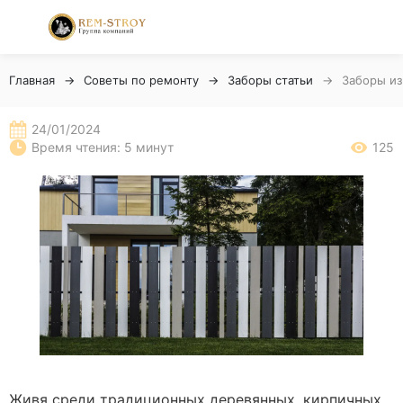
Главная
Советы по ремонту
Заборы статьи
Заборы из
24/01/2024
Время чтения: 5 минут
125
Живя среди традиционных деревянных, кирпичных