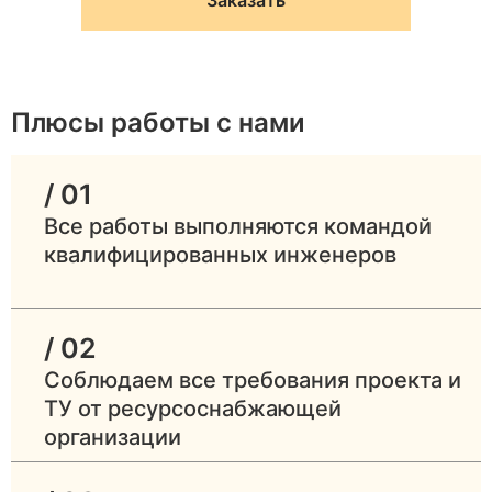
помещения
От 15 м³
полного
котельной
сгорания
топлива
Плюсы работы с нами
Размещени
Высота
котла и
От 2,0 м
потолка
дымохода 
/ 01
нормам
Все работы выполняются командой
квалифицированных инженеров
Экстренно
Окно с
0,03 м² стекла на 1
проветрива
форточкой
м³ объёма
при утечк
/ 02
Нагрев
Соблюдаем все требования проекта и
Негорючие (бетон,
Материал
оборудован
ТУ от ресурсоснабжающей
кирпич,
стен и пола
не вызыва
организации
керамогранит)
пожар