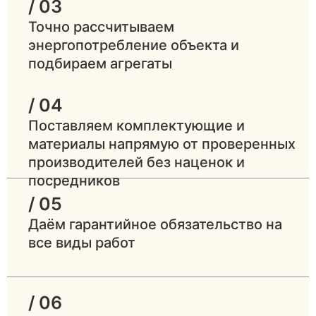
/ 03
Выше конька
Стабильна
крыши, из
Точно рассчитываем
Дымоход
тяга без
нержавейки или
энергопотребление объекта и
опрокидыва
керамики
подбираем агрегаты
Постоянны
Трёхкратный
/ 04
приток
Вентиляция
воздухообмен в
Поставляем комплектующие и
кислорода
час
материалы напрямую от проверенных
горелке
производителей без наценок и
Эвакуация
посредников
Ширина от 80 см,
замена кот
/ 05
Дверь
открывание
без демонт
наружу
Даём гарантийное обязательство на
двери
все виды работ
Без этого
Расчёт
Профессиональное
котел буде
тепловой
тепловизионное
слабым ил
/ 06
нагрузки
обследование
слишком