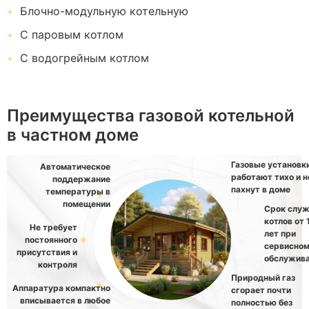
Блочно-модульную котельную
С паровым котлом
С водогрейным котлом
Преимущества газовой котельной
в частном доме
Газовые установк
Автоматическое
работают тихо и н
поддержание
пахнут в доме
температуры в
помещении
Срок слу
котлов от 
Не требует
лет при
постоянного
сервисно
присутствия и
обслужив
контроля
Природный газ
Аппаратура компактно
сгорает почти
вписывается в любое
полностью без