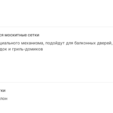
я москитные сетки
циального механизма, подойдут для балконных дверей,
едок и гриль-домиков
тки
улон