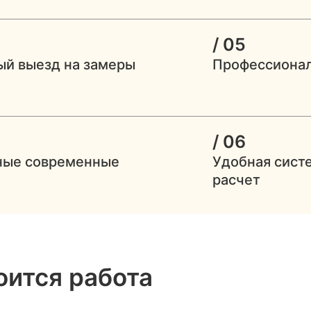
/ 05
ый выезд на замеры
Профессиона
/ 06
ные современные
Удобная сист
расчет
оится работа