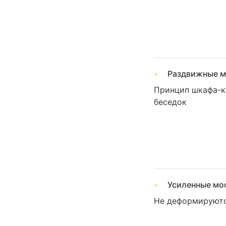
Раздвижные м
Принцип шкафа-ку
беседок
Усиленные мос
Не деформируютс