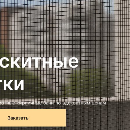
скитные
тки
отные кирпичные бани по адекватным ценам
Заказать