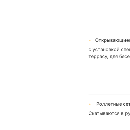
Открывающиес
с установкой спе
террасу, для бес
Роллетные се
Скатываются в р