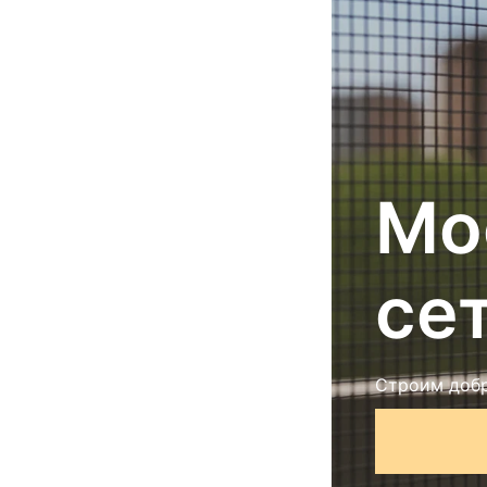
Мо
се
Строим добр