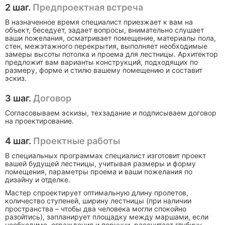
Соответствуе
2 шаг.
Предпроектная встреча
Высота
900–1000 мм
требованиям
В назначенное время специалист приезжает к вам на
перил
безопасност
объект, беседует, задает вопросы, внимательно слушает
ваши пожелания, осматривает помещение, материалы пола,
стен, межэтажного перекрытия, выполняет необходимые
Материал
По расчету
Определяет
замеры высоты потолка и проема для лестницы. Архитектор
предложит вам варианты конструкций, подходящих по
конструкции
нагрузки
долговечност
размеру, форме и стилю вашему помещению и составит
эскиз.
3 шаг.
Договор
Согласовываем эскизы, техзадание и подписываем договор
на проектирование.
4 шаг.
Проектные работы
В специальных программах специалист изготовит проект
вашей будущей лестницы, учитывая размеры и форму
помещения, параметры проема и ваши пожелания по
дизайну и отделке.
Мастер спроектирует оптимальную длину пролетов,
количество ступеней, ширину лестницы (при наличии
пространства – чтобы два человека могли спокойно
разойтись), запланирует площадку между маршами, если
необходимо, ограждения и поручни, рассчитает глубину