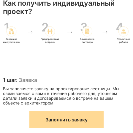
Как получить индивидуальный
проект?
Удобна для
Высота
150–180 мм
ежедневного
ступени
использовани
Обеспечивае
Ширина
270–300 мм
устойчивую
проступи
опору
Позволяет
Ширина
От 900 мм
свободно
1 шаг.
Заявка
марша
проходить
Вы заполняете заявку на проектирование лестницы. Мы
связываемся с вами в течение рабочего дня, уточняем
детали заявки и договариваемся о встрече на вашем
Слишком
объекте с архитектором.
крутая
Угол наклона
30–40°
лестница
Заполнить заявку
небезопасна