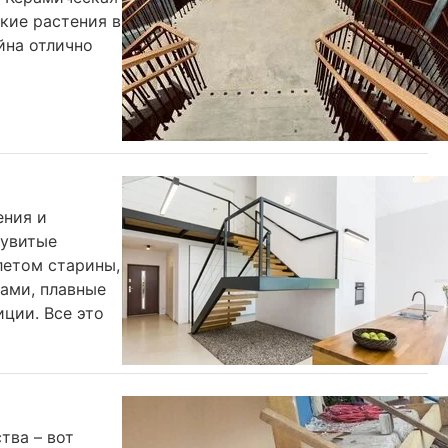
ские растения в
йна отлично
ения и
 увитые
летом старины,
ами, плавные
ции. Все это
тва – вот