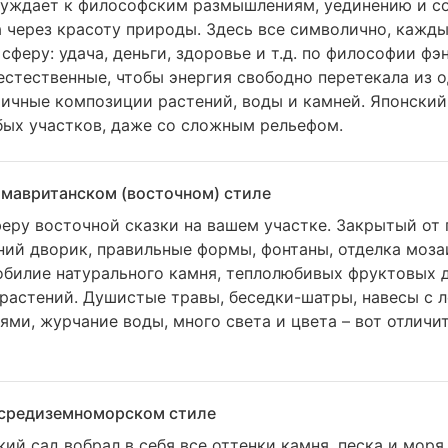
буждает к философским размышлениям, уединению и с
 через красоту природы. Здесь все символично, кажд
сферу: удача, деньги, здоровье и т.д. по философии фэ
естественные, чтобы энергия свободно перетекала из о
ичные композиции растений, воды и камней. Японский
бых участков, даже со сложным рельефом.
 мавританском (восточном) стиле
еру восточной сказки на вашем участке. Закрытый от
ний дворик, правильные формы, фонтаны, отделка моза
обилие натурального камня, теплолюбивых фруктовых 
растений. Душистые травы, беседки-шатры, навесы с 
ми, журчание воды, много света и цвета – вот отличи
 средиземноморском стиле
й сад вобрал в себя все оттенки камня, песка и моря