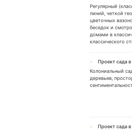
Регулярный (клас
линий, четкой ге
цветочных вазоно
беседок и смотро
домами в классич
классического ст
Проект сада в
Колониальный сад
деревьев, просто
сентиментальност
Проект сада в