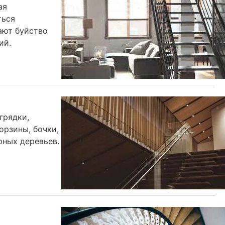
ая
ться
ают буйство
ий.
грядки,
орзины, бочки,
рных деревьев.