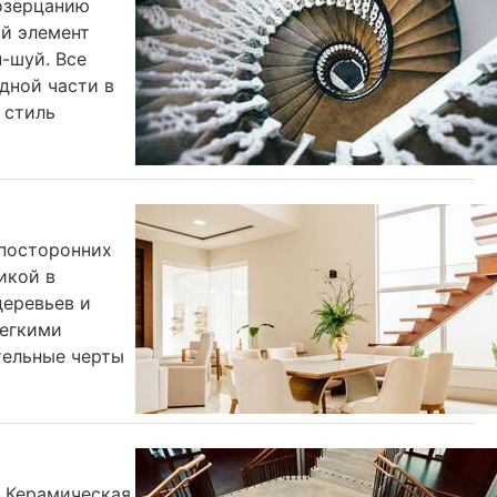
озерцанию
ый элемент
н-шуй. Все
дной части в
 стиль
 посторонних
икой в
деревьев и
легкими
тельные черты
. Керамическая