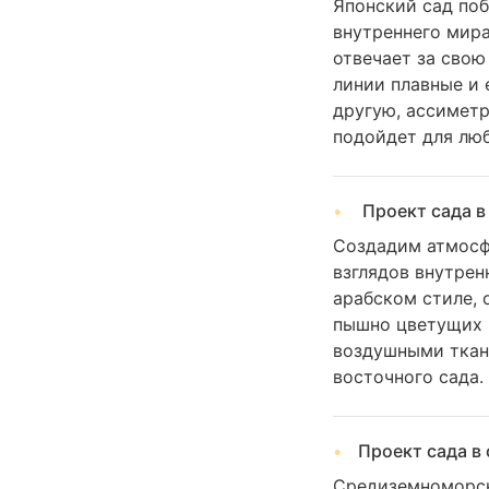
Японский сад по
внутреннего мира
отвечает за свою 
линии плавные и 
другую, ассиметр
подойдет для лю
Проект сада в
Создадим атмосф
взглядов внутрен
арабском стиле, 
пышно цветущих 
воздушными тканя
восточного сада.
Проект сада в
Средиземноморски