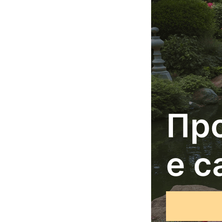
Пр
е с