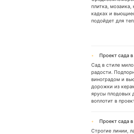
плитка, мозаика,
кадках и вьющие
подойдет для теп
Проект сада в
Сад в стиле мил
радости. Подпорн
виноградом и вь
дорожки из керам
ярусы плодовых д
воплотит в проек
Проект сада в
Строгие линии, л