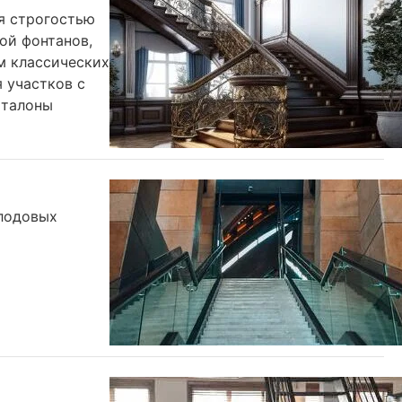
ся строгостью
ой фонтанов,
м классических
 участков с
Эталоны
плодовых