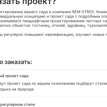
азать проект?
ектирование вашего сада в компании REM-STROY. Кома
ивидуальную концепцию и проект сада с подробным пл
 занимаемся ландшафтным проектированием частных са
ских объектов: гостиниц, отелей, здравниц, туркомплек
ы регулярно повышают квалификацию, изучают новые т
о заказать:
й проект сада
дут проект сада по вашим пожеланиям подберут стиле
тдыха на природе.
 регулярном стиле