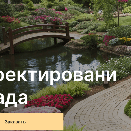
оектировани
ада
Заказать