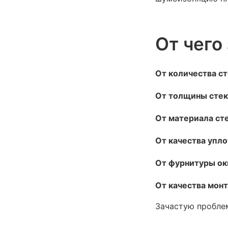
От чего
От количества с
От толщины сте
От материала ст
От качества упл
От фурнитуры ок
От качества монт
Зачастую проблем