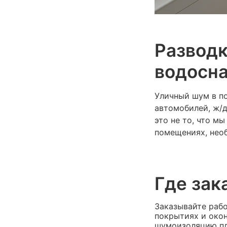
Разводк
водосна
Уличный шум в п
автомобилей, ж/д
это не то, что м
помещениях, нео
Где зак
Заказывайте раб
покрытиях и око
шумоизоляцию пла