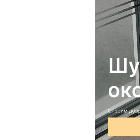
Шу
ок
Строим добр