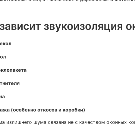
 зависит звукоизоляция о
текол
кол
еклопакета
отнителя
на
ажа (особенно откосов и коробки)
а излишнего шума связана не с качеством оконных ко