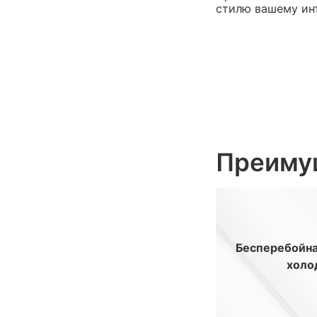
стилю вашему ин
Преиму
Бесперебойна
холо