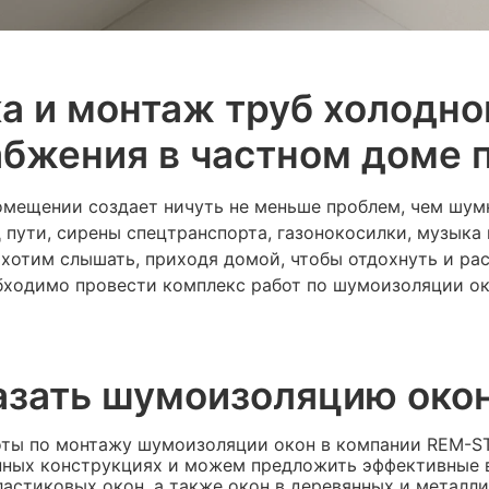
а и монтаж труб холодног
бжения в частном доме 
омещении создает ничуть не меньше проблем, чем шум
 пути, сирены спецтранспорта, газонокосилки, музыка 
ы хотим слышать, приходя домой, чтобы отдохнуть и ра
бходимо провести комплекс работ по шумоизоляции ок
азать шумоизоляцию око
оты по монтажу шумоизоляции окон в компании REM-S
нных конструкциях и можем предложить эффективные 
стиковых окон, а также окон в деревянных и металли