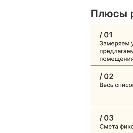
Плюсы 
/ 01
Замеряем у
предлагаем
помещени
/ 02
Весь списо
/ 03
Смета фикс