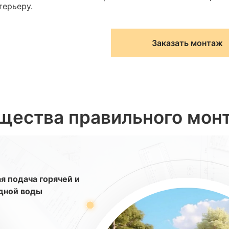
терьеру.
Заказать монтаж
щества правильного мон
я подача горячей и
дной воды