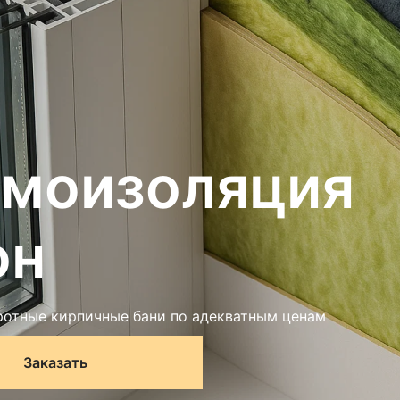
моизоляция
он
отные кирпичные бани по адекватным ценам
Заказать