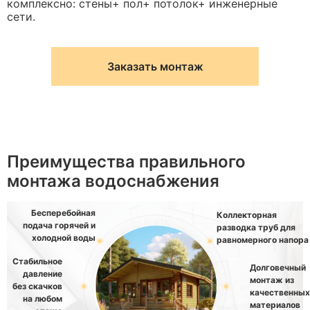
комплексно: стены+ пол+ потолок+ инженерные
сети.
Заказать монтаж
Преимущества правильного
монтажа водоснабжения
Бесперебойная
Коллекторная
подача горячей и
разводка труб для
холодной воды
равномерного напора
Стабильное
Долговечный
давление
монтаж из
без скачков
качественных
на любом
материалов