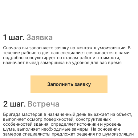
По
Повышае
Количество
акустическому
уровень
слоев
расчету
защиты
1 шаг.
Заявка
Герметизация
Акустическим
Исключае
швов
герметиком
утечки зву
Сначала вы заполняете заявку на монтаж шумоизоляции. В
течение рабочего дня наш специалист связывается с вами,
подробно консультирует по этапам работ и стоимости,
Сохраняе
назначает выезд замерщика на удобное для вас время
Финишная
Совместимая с
свойств
отделка
системой
конструкц
Заполнить заявку
2 шаг.
Встреча
Бригада мастеров в назначенный день выезжает на объект,
выполняет осмотр поверхностей, конструктивных
особенностей здания, определяет источники и уровень
шума, выполняет необходимые замеры. На основании
замеров специалисты предложат решения по шумоизоляции