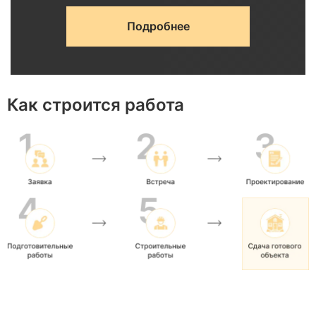
Подробнее
Рекомендуемое
Почему э
Параметр
значение
важно
Как строится работа
По
Определя
Тип
характеристикам
способ
конструкции
стены
шумоизоля
Устраняе
С
Каркас
передач
виброразвязкой
вибраци
Акустическая
Поглощае
Заполнение
минеральная
звуковы
вата
волны