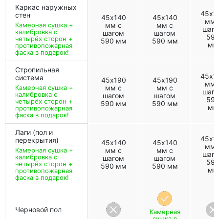
Каркас наружных
45х1
стен
45х140
45х140
мм 
Камерная сушка +
мм с
мм с
шаг
калибровка с
шагом
шагом
59
четырёх сторон +
590 мм
590 мм
мм
противопожарная
фаска в подарок!
Стропильная
45х1
система
45х190
45х190
мм 
Камерная сушка +
мм с
мм с
шаг
калибровка с
шагом
шагом
59
четырёх сторон +
590 мм
590 мм
мм
противопожарная
фаска в подарок!
Лаги (пол и
45х1
перекрытия)
45х140
45х140
мм 
Камерная сушка +
мм с
мм с
шаг
калибровка с
шагом
шагом
59
четырёх сторон +
590 мм
590 мм
мм
противопожарная
фаска в подарок!
Черновой пол
Камерная
сушка в