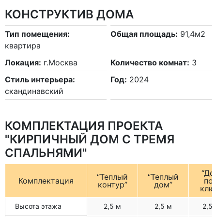
КОНСТРУКТИВ ДОМА
Тип помещения:
Общая площадь:
91,4м2
квартира
Локация:
г.Москва
Количество комнат:
3
Стиль интерьера:
Год:
2024
скандинавский
КОМПЛЕКТАЦИЯ ПРОЕКТА
"КИРПИЧНЫЙ ДОМ С ТРЕМЯ
СПАЛЬНЯМИ"
“До
“Теплый
“Теплый
Комплектация
по
контур”
дом”
клю
Высота этажа
2,5 м
2,5 м
2,5 