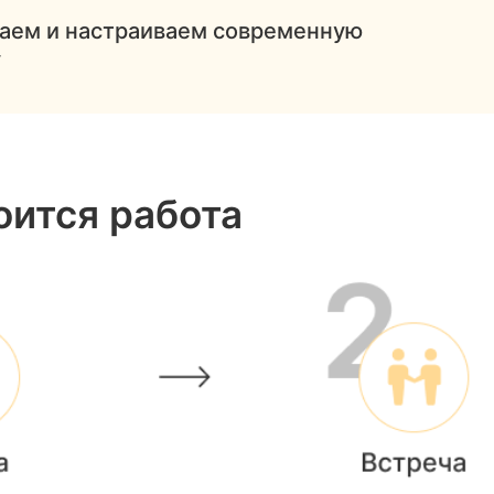
ваем и настраиваем современную
у
оится работа