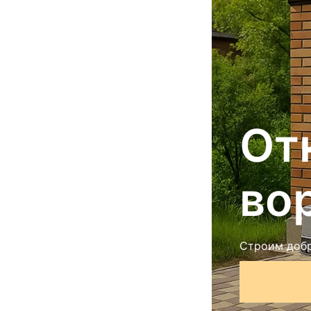
От
во
Строим добр