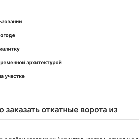
ьзовании
погоде
калитку
временной архитектурой
а участке
о заказать откатные ворота из