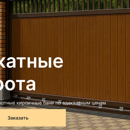
катные
рота
отные кирпичные бани по адекватным ценам
Заказать