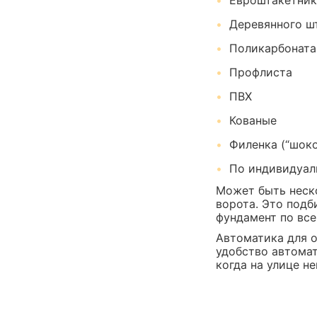
Евроштакетника
Деревянного ш
Поликарбоната
Профлиста
ПВХ
Кованые
Филенка (“шоко
По индивидуал
Может быть неско
ворота. Это подб
фундамент по вс
Автоматика для о
удобство автома
когда на улице не