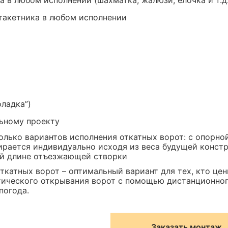
 в любом исполнении (шахматка, жалюзи, елочка и т.д.
такетника в любом исполнении
ладка”)
ьному проекту
лько вариантов исполнения откатных ворот: с опорно
ирается индивидуально исходя из веса будущей констр
ей длине отъезжающей створки
ткатных ворот – оптимальный вариант для тех, кто це
тического открывания ворот с помощью дистанционног
погода.
Заказать монтаж