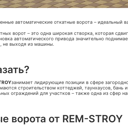
нные автоматические откатные ворота – идеальный ва
тных ворот – это одна широкая створка, которая сдви
новка автоматического привода значительно поднимае
, не выходя из машины.
азать?
TROY
занимает лидирующие позиции в сфере загородно
маются строительством коттеджей, таунхаусов, бань 
ных ограждений для участков – также одна из сфер на
ые ворота от REM-STROY