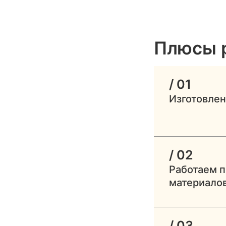
Плюсы 
/ 01
Изготовлен
/ 02
Работаем 
материало
/ 03