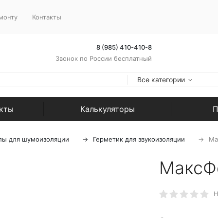
монту
Контакты
8 (985) 410-410-8
Звонок по России бесплатный
Все категории
екты
Калькуляторы
П
лы для шумоизоляции
Герметик для звукоизоляции
Ма
МаксФ
Н