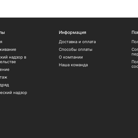
лы
Информация
По
я
Доставка и оплата
По
живание
Способы оплаты
Со
пе
кий надзор в
О компании
тельстве
По
Наша команда
coo
ение
таж
дряд
еский надзор