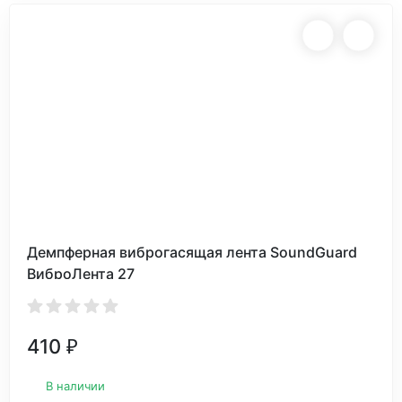
Демпферная виброгасящая лента SoundGuard
ВиброЛента 27
410
₽
В наличии