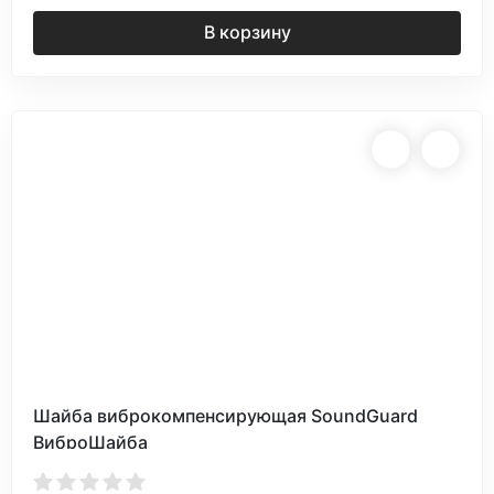
В корзину
Шайба виброкомпенсирующая SoundGuard
ВиброШайба