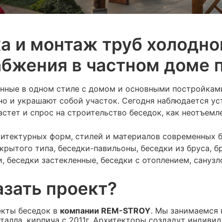
а и монтаж труб холодног
бжения в частном доме 
нные в одном стиле с домом и основными постройками,
но и украшают собой участок. Сегодня наблюдается у
астет и спрос на строительство беседок, как неотъем
хитектурных форм, стилей и материалов современных 
крытого типа, беседки-павильоны, беседки из бруса, б
, беседки застекленные, беседки с отоплением, санузло
азать проект?
екты беседок в
компании REM-STROY
. Мы занимаемся 
еталла, кирпича с 2011г. Архитекторы создадут индиви