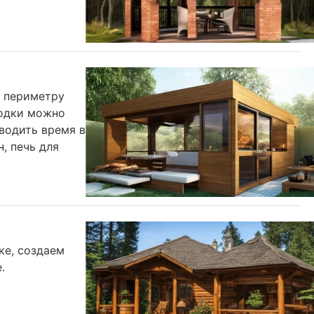
 периметру
родки можно
водить время в
, печь для
ке, создаем
.