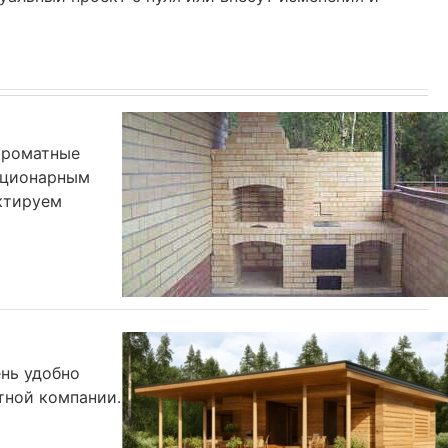
 ароматные
тационарным
ектируем
ень удобно
тной компании.