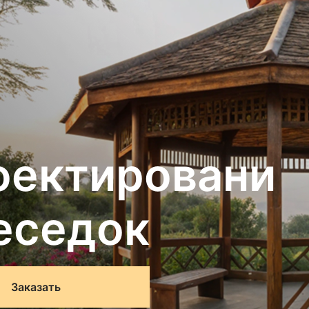
оектировани
еседок
Заказать