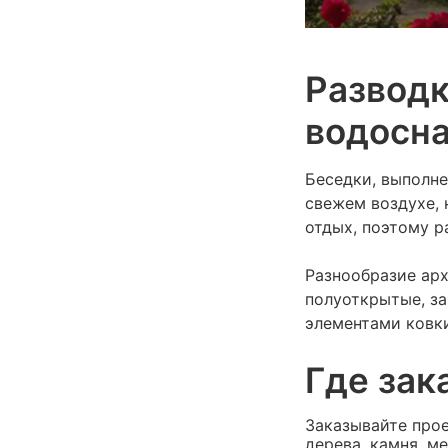
Разводк
водосна
Беседки, выполне
свежем воздухе, 
отдых, поэтому р
Разнообразие ар
полуоткрытые, за
элементами ковки
Где зак
Заказывайте про
дерева, камня, м