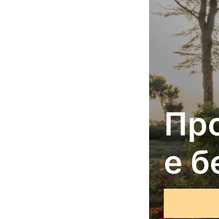
Пр
е б