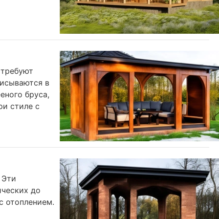
 требуют
писываются в
еного бруса,
ри стиле с
 Эти
ических до
с отоплением.