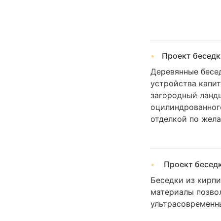
Проект беседк
Деревянные бесед
устройства капит
загородный ландш
оцилиндрованного
отделкой по жел
Проект беседк
Беседки из кирпи
материалы позво
ультрасовременны