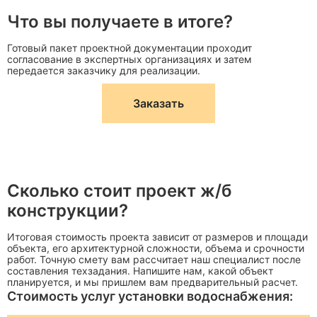
Что вы получаете в итоге?
Определяет
Расчет
С учетом всех
параметры
Готовый пакет проектной документации проходит
нагрузок
факторов
согласование в экспертных организациях и затем
конструкции
передается заказчику для реализации.
Влияют на
Заказать
Условия
Учитываются в
выбор
эксплуатации
проекте
материалов
Сколько стоит проект ж/б
конструкции?
Итоговая стоимость проекта зависит от размеров и площади
объекта, его архитектурной сложности, объема и срочности
работ. Точную смету вам рассчитает наш специалист после
составления техзадания. Напишите нам, какой объект
планируется, и мы пришлем вам предварительный расчет.
Стоимость услуг установки водоснабжения: