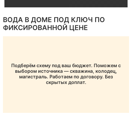
Рекомендуемое
Почему это
Параметр
значение
важно
ВОДА В ДОМЕ ПОД КЛЮЧ ПО
ФИКСИРОВАННОЙ ЦЕНЕ
Определяет
По расчетной
Класс бетона
прочность
нагрузке
конструкции
Повышает
По проектному
Подберём схему под ваш бюджет. Поможем с
Армирование
устойчивост
расчету
выбором источника — скважина, колодец,
конструкции
магистраль. Работаем по договору. Без
скрытых доплат.
Обеспечивае
Толщина
По нагрузкам
необходиму
элементов
жесткость
Защищает
Защитный
По нормативам
арматуру от
слой бетона
коррозии