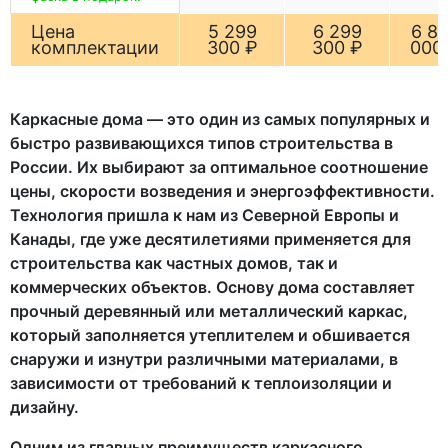
Цена
5 299
6 299
6 8
комплектации
300 ₽
300 ₽
000
Каркасные дома — это один из самых популярных и
быстро развивающихся типов строительства в
России. Их выбирают за оптимальное соотношение
цены, скорости возведения и энергоэффективности.
Технология пришла к нам из Северной Европы и
Канады, где уже десятилетиями применяется для
строительства как частных домов, так и
коммерческих объектов. Основу дома составляет
прочный деревянный или металлический каркас,
который заполняется утеплителем и обшивается
снаружи и изнутри различными материалами, в
зависимости от требований к теплоизоляции и
дизайну.
Одним из главных преимуществ каркасного