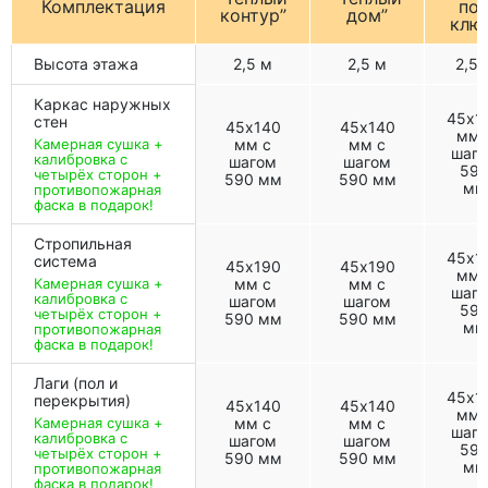
Комплектация
по
контур”
дом”
клю
Высота этажа
2,5 м
2,5 м
2,5 
Каркас наружных
45х1
стен
45х140
45х140
мм 
Камерная сушка +
мм с
мм с
шаг
калибровка с
шагом
шагом
59
четырёх сторон +
590 мм
590 мм
мм
противопожарная
фаска в подарок!
Стропильная
45х1
система
45х190
45х190
мм 
Камерная сушка +
мм с
мм с
шаг
калибровка с
шагом
шагом
59
четырёх сторон +
590 мм
590 мм
мм
противопожарная
фаска в подарок!
Лаги (пол и
45х1
перекрытия)
45х140
45х140
мм 
Камерная сушка +
мм с
мм с
шаг
калибровка с
шагом
шагом
59
четырёх сторон +
590 мм
590 мм
мм
противопожарная
фаска в подарок!