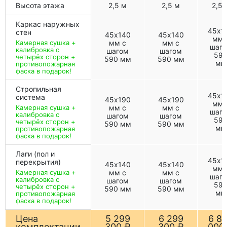
Высота этажа
2,5 м
2,5 м
2,5 
Каркас наружных
45х1
стен
45х140
45х140
мм 
Камерная сушка +
мм с
мм с
шаг
калибровка с
шагом
шагом
59
четырёх сторон +
590 мм
590 мм
мм
противопожарная
фаска в подарок!
Стропильная
45х1
система
45х190
45х190
мм 
Камерная сушка +
мм с
мм с
шаг
калибровка с
шагом
шагом
59
четырёх сторон +
590 мм
590 мм
мм
противопожарная
фаска в подарок!
Лаги (пол и
45х1
перекрытия)
45х140
45х140
мм 
Камерная сушка +
мм с
мм с
шаг
калибровка с
шагом
шагом
59
четырёх сторон +
590 мм
590 мм
мм
противопожарная
фаска в подарок!
Цена
5 299
6 299
6 8
комплектации
300 ₽
300 ₽
000