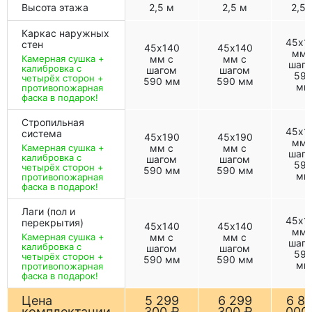
Высота этажа
2,5 м
2,5 м
2,5 
Каркас наружных
45х1
стен
45х140
45х140
мм 
Камерная сушка +
мм с
мм с
шаг
калибровка с
шагом
шагом
59
четырёх сторон +
590 мм
590 мм
мм
противопожарная
фаска в подарок!
Стропильная
45х1
система
45х190
45х190
мм 
Камерная сушка +
мм с
мм с
шаг
калибровка с
шагом
шагом
59
четырёх сторон +
590 мм
590 мм
мм
противопожарная
фаска в подарок!
Лаги (пол и
45х1
перекрытия)
45х140
45х140
мм 
Камерная сушка +
мм с
мм с
шаг
калибровка с
шагом
шагом
59
четырёх сторон +
590 мм
590 мм
мм
противопожарная
фаска в подарок!
Цена
5 299
6 299
6 8
комплектации
300 ₽
300 ₽
000