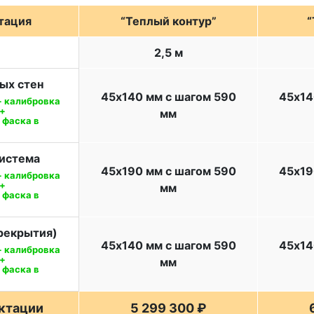
тация
“Теплый контур”
“
2,5 м
ых стен
45х140 мм с шагом 590
45х14
+ калибровка
 +
мм
 фаска в
система
45х190 мм с шагом 590
45х19
+ калибровка
 +
мм
 фаска в
ерекрытия)
45х140 мм с шагом 590
45х14
+ калибровка
 +
мм
 фаска в
ктации
5 299 300 ₽