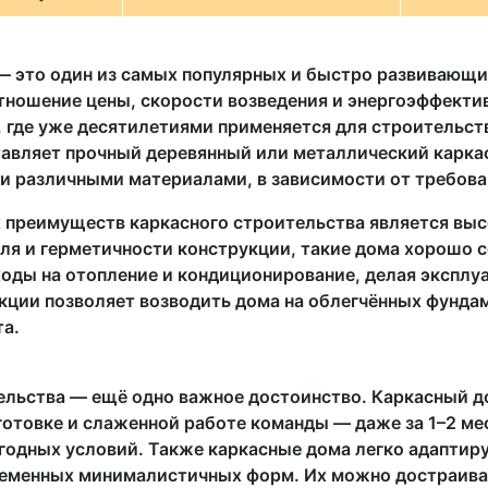
 это один из самых популярных и быстро развивающих
ношение цены, скорости возведения и энергоэффектив
 где уже десятилетиями применяется для строительств
тавляет прочный деревянный или металлический карка
и различными материалами, в зависимости от требова
 преимуществ каркасного строительства является выс
ля и герметичности конструкции, такие дома хорошо с
оды на отопление и кондиционирование, делая эксплу
укции позволяет возводить дома на облегчённых фунда
та.
льства — ещё одно важное достоинство. Каркасный до
отовке и слаженной работе команды — даже за 1–2 мес
огодных условий. Также каркасные дома легко адапти
ременных минималистичных форм. Их можно достраиват