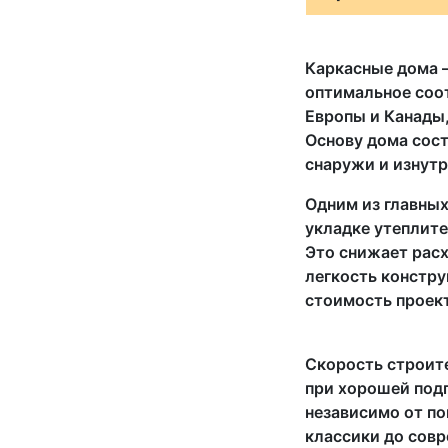
Каркасные дома —
оптимальное соот
Европы и Канады,
Основу дома сос
снаружи и изнутр
Одним из главных
укладке утеплите
Это снижает расх
легкость констр
стоимость проек
Скорость строите
при хорошей подг
независимо от п
классики до сов