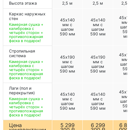
Высота этажа
2,5 м
2,5 м
2,5 
Каркас наружных
45х1
стен
45х140
45х140
мм 
Камерная сушка +
мм с
мм с
шаг
калибровка с
шагом
шагом
59
четырёх сторон +
590 мм
590 мм
мм
противопожарная
фаска в подарок!
Стропильная
45х1
система
45х190
45х190
мм 
Камерная сушка +
мм с
мм с
шаг
калибровка с
шагом
шагом
59
четырёх сторон +
590 мм
590 мм
мм
противопожарная
фаска в подарок!
Лаги (пол и
45х1
перекрытия)
45х140
45х140
мм 
Камерная сушка +
мм с
мм с
шаг
калибровка с
шагом
шагом
59
четырёх сторон +
590 мм
590 мм
мм
противопожарная
фаска в подарок!
Цена
5 299
6 299
6 8
комплектации
300 ₽
300 ₽
000