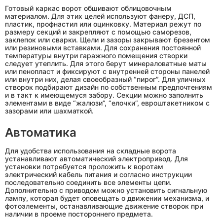
Готовый каркас ворот обшивают облицовочным
материалом. Для этих целей используют фанеру, ДСП,
пластик, профнастил или оцинковку. Материал режут по
размеру секций и закрепляют с помощью саморезов,
заклепок или сварки. Щели и зазоры закрывают брезентом
или резиновыми вставками. Для сохранения постоянной
температуры внутри гаражного помещения створки
следует утеплить. Для этого берут минераловатные маты
или пенопласт и фиксируют с внутренней стороны панелей
или внутри них, делая своеобразный “пирог”. Для уличных
створок подбирают дизайн по собственным предпочтениям
и в такт к имеющемуся забору. Секции можно заполнить
элементами в виде “жалюзи”, “елочки”, евроштакетником с
зазорами или шахматкой.
Автоматика
Для удобства использования на складные ворота
устанавливают автоматический электропривод. Для
установки потребуется проложить к воротам
электрический кабель питания и согласно инструкции
последовательно соединить все элементы цепи.
Дополнительно с приводом можно установить сигнальную
лампу, которая будет оповещать о движении механизма, и
фотоэлементы, останавливающие движение створок при
наличии в проеме постороннего предмета.